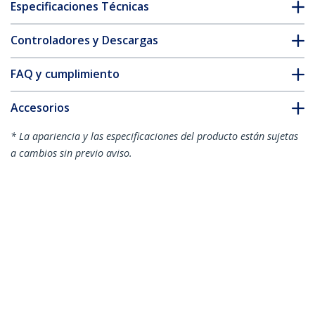
Especificaciones Técnicas
Controladores y Descargas
FAQ y cumplimiento
Accesorios
* La apariencia y las especificaciones del producto están sujetas
a cambios sin previo aviso.
Soporte de TV con Movimiento Total
para Pared - Bracket de Pared de
Servicio Pesado para TV VESA de 32 a 75
Pulgadas (75kg) - Brazo Articulado
Universal Ajustable - Plateado
ID del Producto:
FPWARPS
Hágase Socio