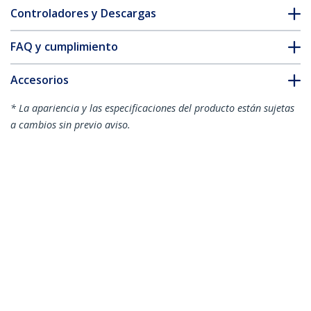
Controladores y Descargas
FAQ y cumplimiento
Accesorios
* La apariencia y las especificaciones del producto están sujetas
a cambios sin previo aviso.
Estación de Trabajo de Pie y Sentado
para Montaje en Pared - Para Un
Monitor de hasta 24" - Escritorio
Ergonómico con Movimiento Total para
Un Monitor VESA y Bandeja de Teclado
ID del Producto:
WALLSTS1
Hágase Socio
Dónde comprar