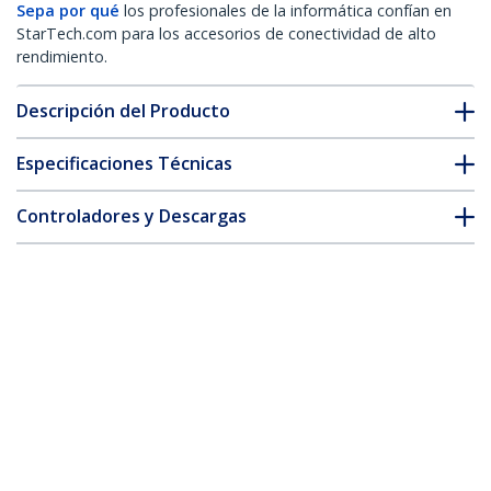
Sepa por qué
los profesionales de la informática confían en
StarTech.com para los accesorios de conectividad de alto
rendimiento.
Descripción del Producto
Especificaciones Técnicas
Controladores y Descargas
FAQ y cumplimiento
* La apariencia y las especificaciones del producto están sujetas
a cambios sin previo aviso.
Juego Kit Set de Destornilladores
Desarmadores de Precisión 7 piezas-
Torx Phillips Plano
ID del Producto:
CTK100P