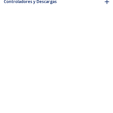
Controladores y Descargas
FAQ y cumplimiento
Accesorios
* La apariencia y las especificaciones del producto están sujetas
a cambios sin previo aviso.
También podría interesarle
IM12D1500P
Adaptador Universal
de Alimentación de
12V CC 1,5A