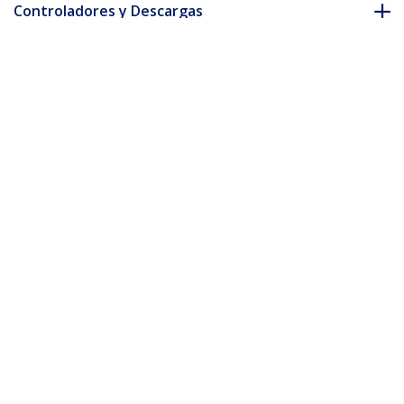
Controladores y Descargas
FAQ y cumplimiento
* La apariencia y las especificaciones del producto están sujetas
a cambios sin previo aviso.
También podría interesarle