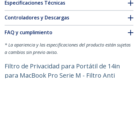
Especificaciones Técnicas
Controladores y Descargas
FAQ y cumplimiento
* La apariencia y las especificaciones del producto están sujetas
a cambios sin previo aviso.
Filtro de Privacidad para Portátil de 14in
para MacBook Pro Serie M - Filtro Anti
Luz Azul (51%) para Ordenador Portátil
- Filtro Antirreflejo - Reversible -
Magnético
ID del Producto:
142MM-PRIVACY-SCREEN
Hágase Socio
Dónde comprar