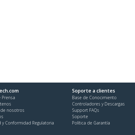
ech.com
Soporte a clientes
e Prensa
Base de Conocimiento
tenos
Controladores y Descargas
 de nosotros
Support FAQs
os
Soporte
d y Conformidad Regulatoria
Política de Garantía