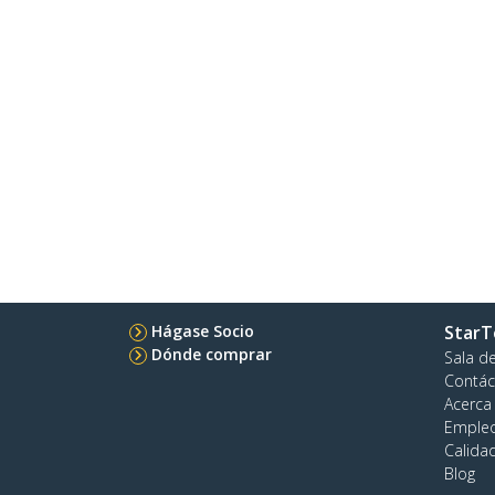
Hágase Socio
StarT
Dónde comprar
Sala d
Contác
Acerca
Emple
Calida
Blog