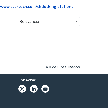
/www.startech.com/cl/docking-stations
Relevancia
1 a 0 de 0 resultados
Conectar