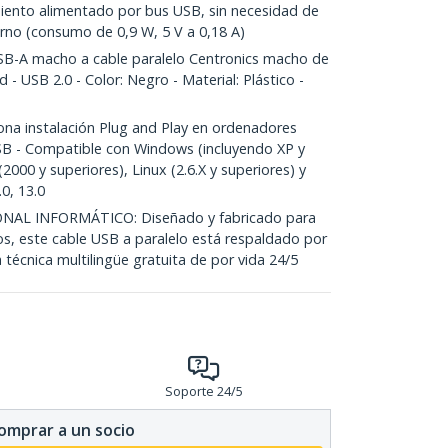
nto alimentado por bus USB, sin necesidad de
rno (consumo de 0,9 W, 5 V a 0,18 A)
B-A macho a cable paralelo Centronics macho de
d - USB 2.0 - Color: Negro - Material: Plástico -
a instalación Plug and Play en ordenadores
 - Compatible con Windows (incluyendo XP y
000 y superiores), Linux (2.6.X y superiores) y
0, 13.0
NAL INFORMÁTICO: Diseñado y fabricado para
os, este cable USB a paralelo está respaldado por
 técnica multilingüe gratuita de por vida 24/5
Soporte 24/5
omprar a un socio