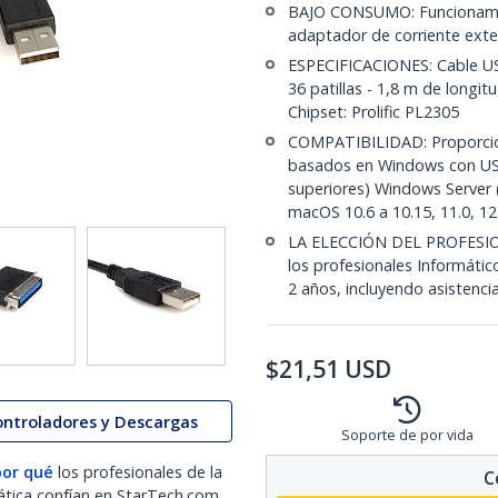
BAJO CONSUMO: Funcionamie
adaptador de corriente exte
ESPECIFICACIONES: Cable US
36 patillas - 1,8 m de longitu
Chipset: Prolific PL2305
COMPATIBILIDAD: Proporcion
basados en Windows con USB
superiores) Windows Server (2
macOS 10.6 a 10.15, 11.0, 12.
LA ELECCIÓN DEL PROFESIO
los profesionales Informátic
2 años, incluyendo asistencia
$
21,51
USD
ontroladores y Descargas
Soporte de por vida
por qué
los profesionales de la
C
ática confían en StarTech.com