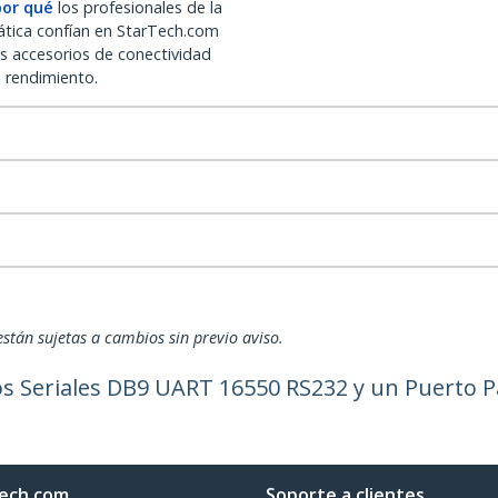
por qué
los profesionales de la
ática confían en StarTech.com
os accesorios de conectividad
o rendimiento.
están sujetas a cambios sin previo aviso.
s Seriales DB9 UART 16550 RS232 y un Puerto Pa
ech.com
Soporte a clientes