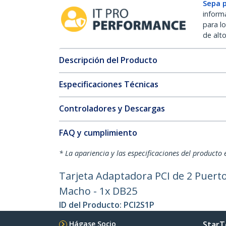
Sepa 
inform
para l
de alt
Descripción del Producto
Especificaciones Técnicas
Controladores y Descargas
FAQ y cumplimiento
* La apariencia y las especificaciones del producto 
Tarjeta Adaptadora PCI de 2 Puerto
Macho - 1x DB25
ID del Producto:
PCI2S1P
Hágase Socio
StarT