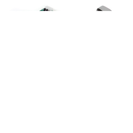
PEX2S553
PEX2S5531P
Tarjeta Adaptadora
Tarjeta Adaptadora
PCI Express PCIe de 2
PCI Express de 2
Puertos Seriales
Puertos Seriales y 1
RS232 DB9 UART
Paralelo RS232 UART
16550 Serial
16550
Tarjeta Adaptadora PCI Express Perfil
Bajo de un Puerto Serial RS232 DB9