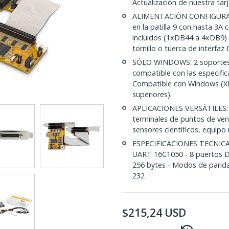
Actualización de nuestra ta
ALIMENTACIÓN CONFIGURABL
en la patilla 9 con hasta 3A
incluidos (1xDB44 a 4xDB9) 
tornillo o tuerca de interfaz
SÓLO WINDOWS: 2 soportes de
compatible con las especific
Compatible con Windows (XP
superiores)
APLICACIONES VERSÁTILES: T
terminales de puntos de ven
sensores científicos, equipo
ESPECIFICACIONES TECNICAS
UART 16C1050 - 8 puertos D-
256 bytes - Modos de paridad
232
$
215,24
USD