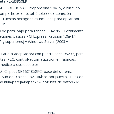
rjeta PEX8S950LP
E OPCIONAL: Proporciona 12v/5v, o ninguno
 compartidos en total; 2 cables de conexión
- Tuercas hexagonales incluidas para optar por
 DB9
 perfil bajo para tarjeta PCI-e 1x - Totalmente
aciones básicas PCI Express, Revisión 1.0a/1.1 -
 y superiores) y Windows Server (2003 y
arjeta adaptadora con puerto serie RS232, para
tas, PLC, control/automatización en fábricas,
 médico u osciloscopios
: Chipset SB16C1058PCI base del sistema -
Sub de 9 pines - 921,6Kbps por puerto - FIFO de
 nula/pareja/impar - 5/6/7/8 bits de datos - RS-