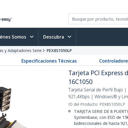
iénes Somos
Descubra
as y Adaptadores Serie
PEX8S1050LP
Especificaciones Técnicas
Controladore
Tarjeta PCI Express 
16C1050
Tarjeta Serial de Perfil Bajo 
921,4Kbps | Windows® y Li
ID del Producto:
PEX8S1050LP
TARJETA SERIE DE 8 PUERT
Systembase, con ESD de 15k
bidireccionales de hasta 92