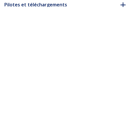
Pilotes et téléchargements
FAQ & conformité
* L’apparence et les spécifications du produit peuvent être
modifiées sans préavis
Vous pourriez également aimer
MDP2HDMM2MB
Câble Mini
DisplayPort vers
HDMI - 2m - 4K 30Hz -
DP2HDMM2MB