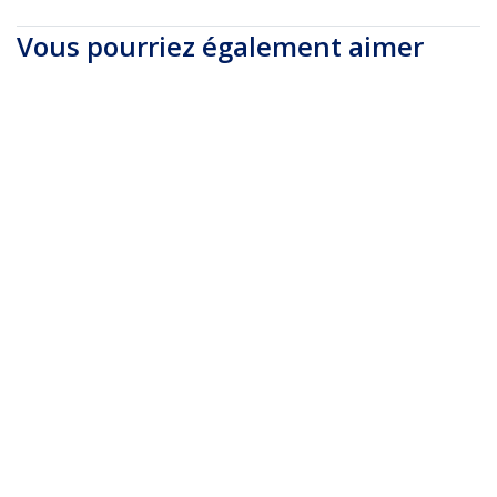
Vous pourriez également aimer
MDP2VGAMM3B
MDP2VGAMM6B
Câble mini
Câble Mini
DisplayPort vers VGA
DisplayPort vers VGA
- Câble/Cordon
de 1,8 m - Actif -
Adaptateur
1920 x 1200 -
Convertisseur
Câble/Cordon d'Écran