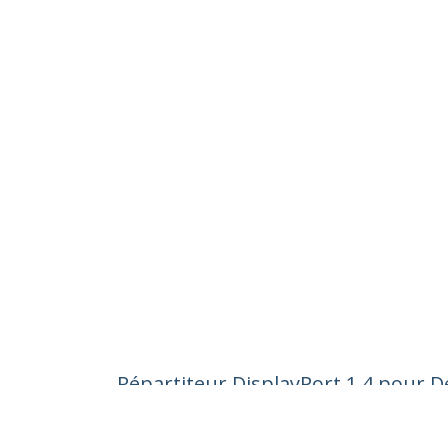
Répartiteur DisplayPort 1.4 pour 
Moniteurs, Hub MST pour Ordinate
Nº de produit:
MST14DP122DP