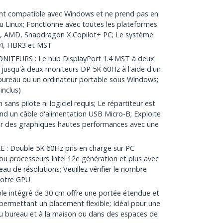
t compatible avec Windows et ne prend pas en
Linux; Fonctionne avec toutes les plateformes
, AMD, Snapdragon X Copilot+ PC; Le système
.4, HBR3 et MST
TEURS : Le hub DisplayPort 1.4 MST à deux
 jusqu'à deux moniteurs DP 5K 60Hz à l'aide d'un
bureau ou un ordinateur portable sous Windows;
inclus)
sans pilote ni logiciel requis; Le répartiteur est
d un câble d'alimentation USB Micro-B; Exploite
r des graphiques hautes performances avec une
: Double 5K 60Hz pris en charge sur PC
u processeurs Intel 12e génération et plus avec
eau de résolutions; Veuillez vérifier le nombre
 votre GPU
e intégré de 30 cm offre une portée étendue et
, permettant un placement flexible; Idéal pour une
au bureau et à la maison ou dans des espaces de