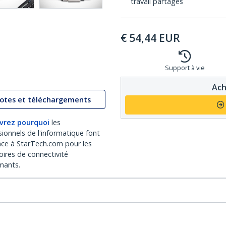
travail partagés
€
54,44
EUR
Support à vie
Ach
lotes et téléchargements
vrez pourquoi
les
sionnels de l'informatique font
nce à StarTech.com pour les
oires de connectivité
mants.