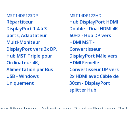
MST14DP123DP
MST14DP122HD
Répartiteur
Hub DisplayPort HDMI
DisplayPort 1.4 à 3
Double - Dual HDMI 4K
ports, Adaptateur
60Hz - Hub DP vers
Multi-Moniteur
HDMI MST -
DisplayPort vers 3x DP,
Convertisseur
Hub MST Triple pour
DisplayPort Mâle vers
Ordinateur 4K,
HDMI Femelle -
Alimentation par Bus
Convertisseur DP vers
USB - Windows
2x HDMI avec Câble de
Uniquement
30cm - DisplayPort
splitter Hub
Deux Moniteurs, Adaptateur DisplayPort vers 2x
ur 5K 60Hz, Câble Extra-Long Intégré - Wind