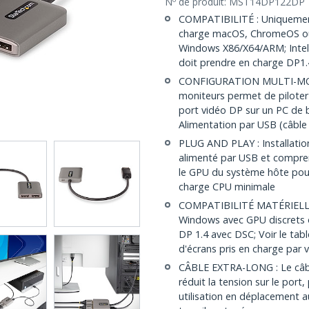
Nº de produit:
MST14DP122DP
COMPATIBILITÉ : Uniquemen
charge macOS, ChromeOS ou 
Windows X86/X64/ARM; Intel
doit prendre en charge DP1
CONFIGURATION MULTI-MONI
moniteurs permet de piloter
port vidéo DP sur un PC de 
Alimentation par USB (câble 
PLUG AND PLAY : Installation 
alimenté par USB et compren
le GPU du système hôte pou
charge CPU minimale
COMPATIBILITÉ MATÉRIELLE 
Windows avec GPU discrets o
DP 1.4 avec DSC; Voir le tabl
d'écrans pris en charge par
CÂBLE EXTRA-LONG : Le câbl
réduit la tension sur le port
utilisation en déplacement 