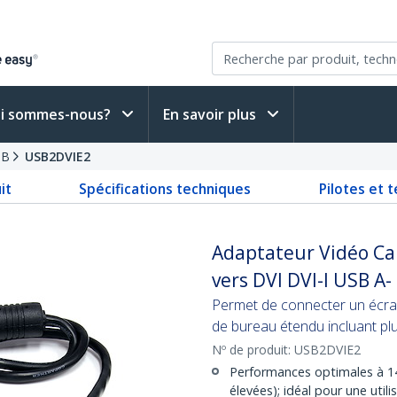
i sommes-nous?
En savoir plus
SB
USB2DVIE2
it
Spécifications techniques
Pilotes et 
Adaptateur Vidéo Ca
vers DVI DVI-I USB A
Permet de connecter un écra
de bureau étendu incluant pl
Nº de produit:
USB2DVIE2
Performances optimales à 14
élevées); idéal pour une uti