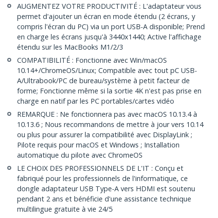
AUGMENTEZ VOTRE PRODUCTIVITÉ : L'adaptateur vous
permet d'ajouter un écran en mode étendu (2 écrans, y
compris l'écran du PC) via un port USB-A disponible; Prend
en charge les écrans jusqu'à 3440x1440; Active l'affichage
étendu sur les MacBooks M1/2/3
COMPATIBILITÉ : Fonctionne avec Win/macOS
10.14+/ChromeOS/Linux; Compatible avec tout pC USB-
A/Ultrabook/PC de bureau/système à petit facteur de
forme; Fonctionne même si la sortie 4K n'est pas prise en
charge en natif par les PC portables/cartes vidéo
REMARQUE : Ne fonctionnera pas avec macOS 10.13.4 à
10.13.6 ; Nous recommandons de mettre à jour vers 10.14
ou plus pour assurer la compatibilité avec DisplayLink ;
Pilote requis pour macOS et Windows ; Installation
automatique du pilote avec ChromeOS
LE CHOIX DES PROFESSIONNELS DE L'IT : Conçu et
fabriqué pour les professionnels de l'informatique, ce
dongle adaptateur USB Type-A vers HDMI est soutenu
pendant 2 ans et bénéficie d'une assistance technique
multilingue gratuite à vie 24/5