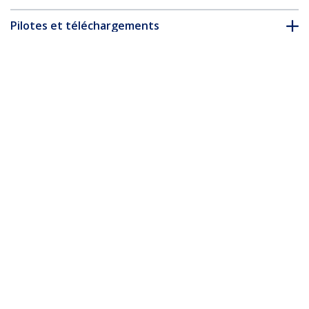
Pilotes et téléchargements
FAQ & conformité
Accessoires
* L’apparence et les spécifications du produit peuvent être
modifiées sans préavis
Vous pourriez également aimer
ST12MHDLAN2K
ST12MHDLNHK
Kit extenteur HDMI
Kit extendeur HDMI
sur IP avec prise en
sur IP avec