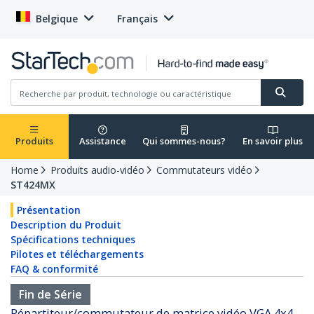
Belgique
Français
Produits
Assistance
Qui sommes-nous?
En savoir plus
Home
Produits audio-vidéo
Commutateurs vidéo
ST424MX
Présentation
Description du Produit
Spécifications techniques
Pilotes et téléchargements
FAQ & conformité
Fin de Série
Répartiteur/commutateur de matrice vidéo VGA 4x4