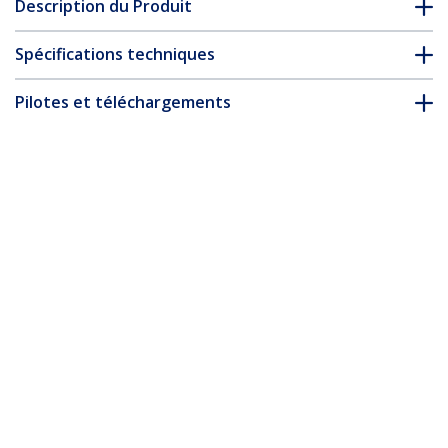
Description du Produit
Spécifications techniques
Pilotes et téléchargements
FAQ & conformité
* L’apparence et les spécifications du produit peuvent être
modifiées sans préavis
Vous pourriez également aimer