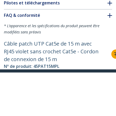
Pilotes et téléchargements
FAQ & conformité
* L’apparence et les spécifications du produit peuvent être
modifiées sans préavis
Câble patch UTP Cat5e de 15 m avec
RJ45 violet sans crochet Cat5e - Cordon
de connexion de 15 m
Nº de produit:
45PAT15MPL
Devenir partenaire
Où acheter
StarTech.com
Nouveautés
Contact
À propos de nous
Carrières