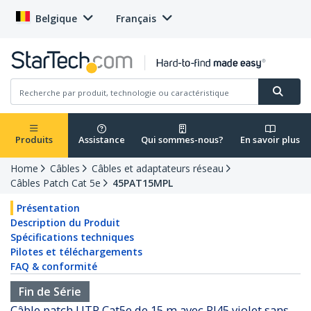
Belgique
Français
Produits
Assistance
Qui sommes-nous?
En savoir plus
Home
Câbles
Câbles et adaptateurs réseau
Câbles Patch Cat 5e
45PAT15MPL
Présentation
Description du Produit
Spécifications techniques
Pilotes et téléchargements
FAQ & conformité
Fin de Série
Câble patch UTP Cat5e de 15 m avec RJ45 violet sans