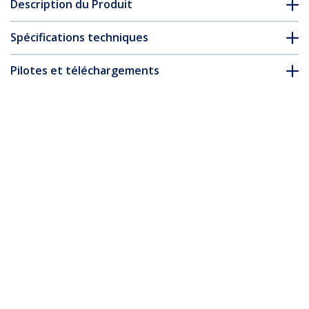
Description du Produit
Spécifications techniques
Pilotes et téléchargements
FAQ & conformité
* L’apparence et les spécifications du produit peuvent être
modifiées sans préavis
Vous pourriez également aimer