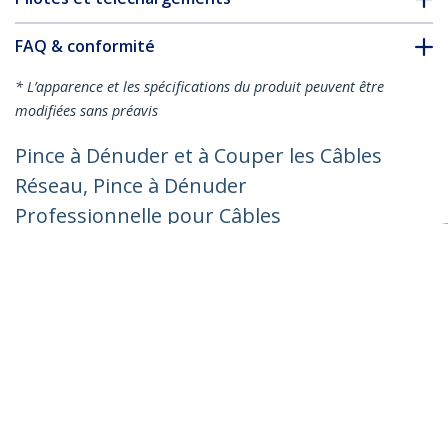
FAQ & conformité
* L’apparence et les spécifications du produit peuvent être
modifiées sans préavis
Pince à Dénuder et à Couper les Câbles
Réseau, Pince à Dénuder
Professionnelle pour Câbles
UTP/FTP/STP/Coax, Dénudeur pour
Câbles Réseau, Outil Rotatif pour
Dénuder et Couper les Câbles
Nº de produit:
CABLESTRIPCUT
Devenir partenaire
Où acheter
StarTech.com