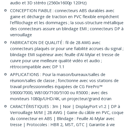
audio et 3D stéréo (2560x1600p 120Hz)
CONCEPTION FIABLE : connecteurs ABS durables avec
gaine et décharge de traction en PVC flexible empêchent
l'effilochage et les dommages ; la sous-structure métallique
des connecteurs assure un blindage EMI ; connecteurs DP à
verrouillage
FABRICATION DE QUALITÉ : fil de 28 AWG avec
connecteurs plaqués or pour une fiabilité accrues du signal ;
blindage EMI supérieur avec feuille d'Al-Mylar et tresse de
cuivre pour une meilleure qualité vidéo et audio ;
rétrocompatible avec DP 1.1
APPLICATIONS : Pour la maison/bureaux/salles de
réunion/salles de classe ; fonctionne avec vos stations de
travail professionnelles équipées de CG FirePro™
S9000/7000, W8100/7100/5100 ou R5000 ; avec des
moniteurs 1080p/UHD/4K, un projecteur/grand écran
CARACTÉRISTIQUES : 3m | Noir | DisplayPort v1.2 | DP à
Verrouillage M/M | 28 AWG | Gaine du câble en PVC, coque
du connecteur en ABS | Blindage : Feuille Al-Mylar avec
tresse | Protocoles : HBR 2, MST, GTC | Garantie à vie