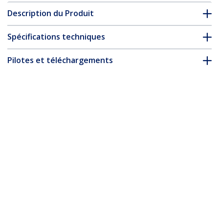
Description du Produit
Spécifications techniques
Pilotes et téléchargements
FAQ & conformité
Accessoires
* L’apparence et les spécifications du produit peuvent être
modifiées sans préavis
Vous pourriez également aimer