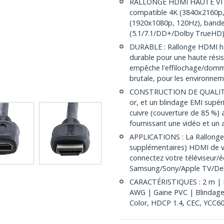
RALLONGE HDMI HAUTE VITES
compatible 4K (3840x2160p, 
(1920x1080p, 120Hz), bande
(5.1/7.1/DD+/Dolby TrueHD)
DURABLE : Rallonge HDMI h
durable pour une haute résis
empêche l'effilochage/domma
brutale, pour les environn
CONSTRUCTION DE QUALITÉ :
or, et un blindage EMI supéri
cuivre (couverture de 85 %) am
fournissant une vidéo et un 
APPLICATIONS : La Rallonge 
supplémentaires) HDMI de vot
connectez votre téléviseur/é
Samsung/Sony/Apple TV/Del
CARACTÉRISTIQUES : 2 m | N
AWG | Gaine PVC | Blindage 
Color, HDCP 1.4, CEC, YCC60