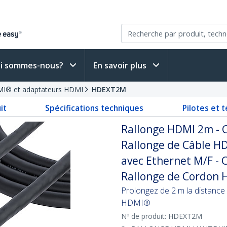
i sommes-nous?
En savoir plus
MI® et adaptateurs HDMI
HDEXT2M
it
Spécifications techniques
Pilotes et 
Rallonge HDMI 2m - C
Rallonge de Câble H
avec Ethernet M/F - 
Rallonge de Cordon 
Prolongez de 2 m la distance
HDMI®
Nº de produit:
HDEXT2M