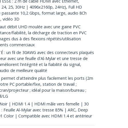
SE : 2 m de câble HDMI avec Ethernet,
24, 25, 30Hz | 4096x2160p, 24Hz), Full HD
 passante 10,2 Gbps, format large, audio 8Ch
, vidéo 3D
aut débit UHD moulée avec une gaine PVC
tance/fiabilité, la décharge de traction en PVC
ges dus à des flexions répétés/utilisation
ements commerciaux
 un fil de 30AWG avec des connecteurs plaqués
eur avec une feuille d'Al-Mylar et une tresse de
éliorent l'intégrité et la fiabilité du signal,
audio de meilleure qualité
permet d'atteindre plus facilement les ports (2m
re PC portable/fixe, station de travail ;
cran/projecteur ; idéal pour la maison/bureau ;
l/LG
oir | HDMI 1.4 | HDMI mâle vers femelle | 30
: Feuille Al-Mylar avec tresse 85% | ARC, Deep
1 Color | Compatible avec HDMI 1.4 et antérieur