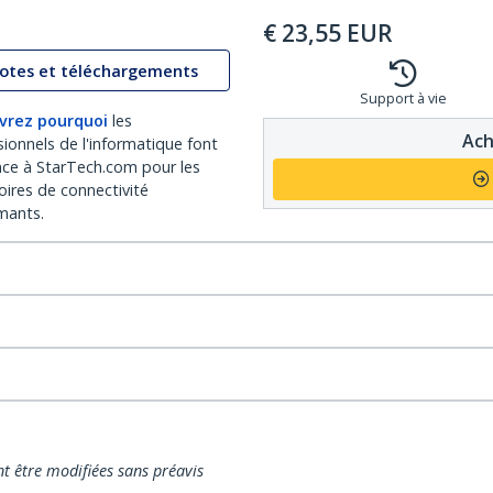
€
23,55
EUR
lotes et téléchargements
Support à vie
vrez pourquoi
les
Ach
sionnels de l'informatique font
nce à StarTech.com pour les
oires de connectivité
mants.
nt être modifiées sans préavis