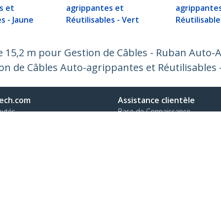
s et
agrippantes et
agrippante
es - Jaune
Réutilisables - Vert
Réutilisable
 15,2 m pour Gestion de Câbles - Ruban Auto-A
on de Câbles Auto-agrippantes et Réutilisables 
ech.com
Assistance clientèle
autés
Base de Connaissance
t
Pilotes et téléchargements
os de nous
Support FAQs
es
Assistance
 et conformité
Politique de garantie
one:
+32 27 007 427
ratuit:
0800 81 229