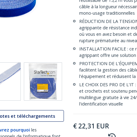
réutilisable de 15,2 m vous 
câble à la longueur nécessai
mono-usage traditionnelles
RÉDUCTION DE LA TENSION D
agrippante de résistance indu
où vous en avez besoin et de
rupture prématurée au nive
INSTALLATION FACILE : ce ro
agrippant offre une solution 
PROTECTION DE L'ÉQUIPEMENT
facilitent la gestion des câbl
l'équipement et réduisent la
LE CHOIX DES PRO DE L'IT : C
et crochets est soutenu pen
multilingue gratuite à vie 24
l'identification visuelle
lotes et téléchargements
€
22,31
EUR
vrez pourquoi
les
sionnels de l'informatique font