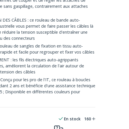
permet de couper et de régler les attaches de
re sans gaspillage, contrairement aux attaches
ES CÂBLES : ce rouleau de bande auto-
strielle vous permet de faire passer les câbles là
 réduire la tension susceptible d'entraîner une
au des connecteurs
uleau de sangles de fixation en tissu auto-
rapide et facile pour regrouper et fixer vos câbles
 : les fils électriques auto-agrippants
es, améliorent la circulation de l'air autour de
 tension des câbles
onçu pour les pro de l'IT, ce rouleau à boucles
dant 2 ans et bénéficie d'une assistance technique
/5 ; Disponible en différentes couleurs pour
En stock
160