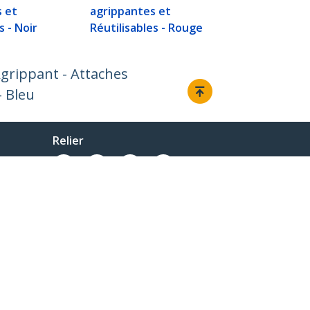
Réutilisable
s et
agrippantes et
s - Noir
Réutilisables - Rouge
grippant - Attaches
- Bleu
Relier