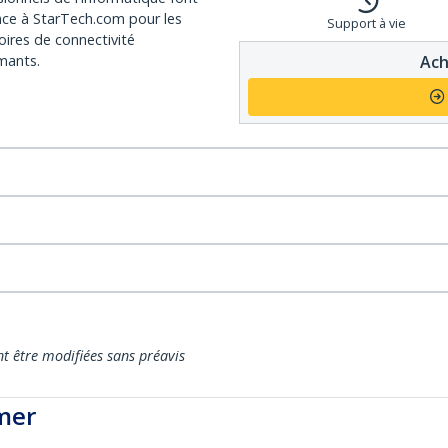
nce à StarTech.com pour les
Support à vie
oires de connectivité
Ach
mants.
nt être modifiées sans préavis
mer