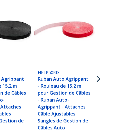
HKLP50YW
Ruban Auto
HKLP50RD
- Rouleau de
 Agrippant
Ruban Auto Agrippant
pour Gestio
e 15,2 m
- Rouleau de 15,2 m
- Ruban Aut
n de Câbles
pour Gestion de Câbles
Agrippant -
o-
- Ruban Auto-
Câble Ajusta
 Attaches
Agrippant - Attaches
Sangles de 
ables -
Câble Ajustables -
Câbles Auto
Gestion de
Sangles de Gestion de
agrippantes
-
Câbles Auto-