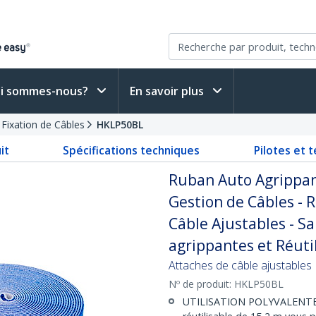
i sommes-nous?
En savoir plus
 Fixation de Câbles
HKLP50BL
it
Spécifications techniques
Pilotes et 
Ruban Auto Agrippan
Gestion de Câbles - 
Câble Ajustables - S
agrippantes et Réutil
Attaches de câble ajustables
Nº de produit:
HKLP50BL
UTILISATION POLYVALENTE :