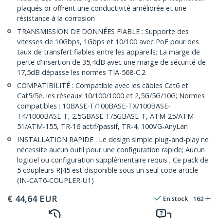
plaqués or offrent une conductivité améliorée et une
résistance à la corrosion
TRANSMISSION DE DONNÉES FIABLE : Supporte des
vitesses de 10Gbps, 1Gbps et 10/100 avec PoE pour des
taux de transfert fiables entre les appareils; La marge de
perte d'insertion de 35,4dB avec une marge de sécurité de
17,5dB dépasse les normes TIA-568-C.2
COMPATIBILITÉ : Compatible avec les câbles Cat6 et
Cat5/5e, les réseaux 10/100/1000 et 2,5G/5G/10G; Normes
compatibles : 10BASE-T/100BASE-TX/100BASE-
T4/1000BASE-T, 2.5GBASE-T/5GBASE-T, ATM-25/ATM-
51/ATM-155, TR-16 actif/passif, TR-4, 100VG-AnyLan
INSTALLATION RAPIDE : Le design simple plug-and-play ne
nécessite aucun outil pour une configuration rapide; Aucun
logiciel ou configuration supplémentaire requis ; Ce pack de
5 coupleurs RJ45 est disponible sous un seul code article
(IN-CAT6-COUPLER-U1)
€
44,64
EUR
En stock
162