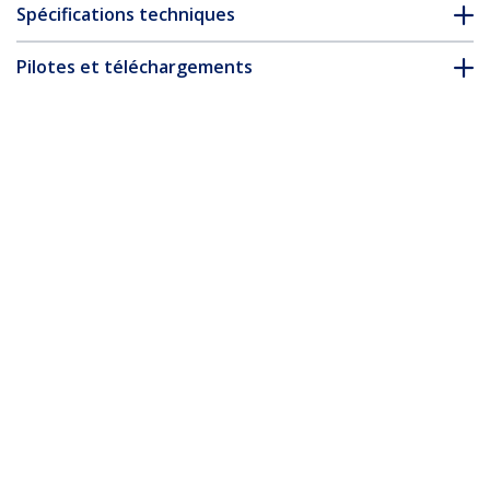
Spécifications techniques
Pilotes et téléchargements
FAQ & conformité
Accessoires
* L’apparence et les spécifications du produit peuvent être
modifiées sans préavis
Vous pourriez également aimer
RJ45COUPLER
Coupleur RJ45 Cat5e
modulaire en ligne
RJ45COUP10PK