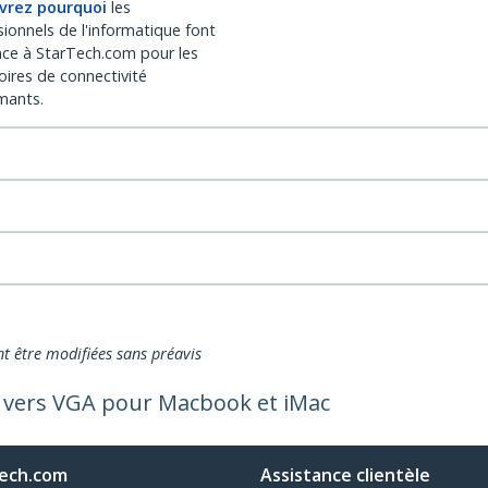
vrez pourquoi
les
sionnels de l'informatique font
nce à StarTech.com pour les
oires de connectivité
mants.
nt être modifiées sans préavis
I vers VGA pour Macbook et iMac
ech.com
Assistance clientèle