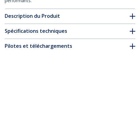
performants.
Description du Produit
Spécifications techniques
Pilotes et téléchargements
FAQ & conformité
* L’apparence et les spécifications du produit peuvent être
modifiées sans préavis
Câble Ethernet CAT6 Blanc Fin de 1,5m,
Sans Accroc, 100W PoE, UTP, LSZH, Fil de
Cuivre Pur 28AWG, Cordon Patch
Réseau RJ45 avec Serre-Câble, Contrôlé
Fluke