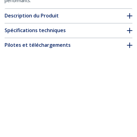
performants.
Description du Produit
Spécifications techniques
Pilotes et téléchargements
FAQ & conformité
* L’apparence et les spécifications du produit peuvent être
modifiées sans préavis
Câble Ethernet CAT6 Orange Fin de
2,5m, Sans Accroc, 100W PoE, UTP,
LSZH, Fil de Cuivre Pur 28AWG, Cordon
Patch Réseau RJ45 avec Serre-Câble,
Contrôlé Fluke