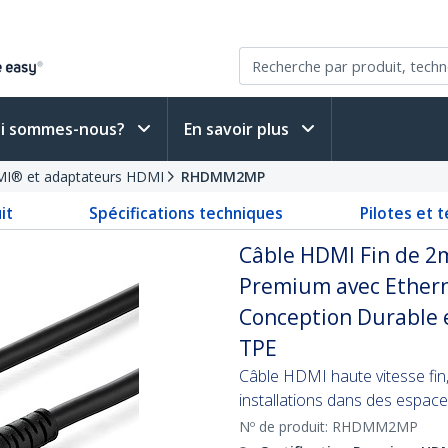
i sommes-nous?
En savoir plus
MI® et adaptateurs HDMI
RHDMM2MP
it
Spécifications techniques
Pilotes et 
Câble HDMI Fin de 2m
Premium avec Ether
Conception Durable 
TPE
Câble HDMI haute vitesse fin,
installations dans des espace
Nº de produit:
RHDMM2MP