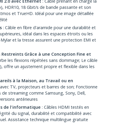
I 2.0 avec Ethernet
: Câble prenant en charge la
), HDR10, 18 Gbit/s de bande passante et son
tmos et TrueHD. Idéal pour une image détaillée
lité
s
: Câble en fibre d'aramide pour une durabilité et
supérieures, idéal dans les espaces étroits ou les
l-Mylar et la tresse assurent une protection EMI et
 Restreints Grâce à une Conception Fine et
rbe les flexions répétées sans dommage; Le câble
 offre un ajustement propre et flexible dans les
reils à la Maison, au Travail ou en
avec TV, projecteurs et barres de son; Fonctionne
ls de streaming comme Samsung, Sony, Dell,
versions antérieures
s de l'informatique
: Câbles HDMI testés en
égrité du signal, durabilité et compatibilité avec
el. Assistance technique multilingue gratuite