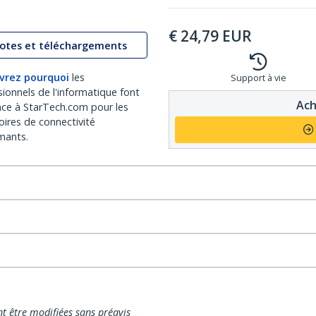
€
24,79
EUR
lotes et téléchargements
vrez pourquoi
les
Support à vie
sionnels de l'informatique font
Ach
nce à StarTech.com pour les
oires de connectivité
mants.
nt être modifiées sans préavis