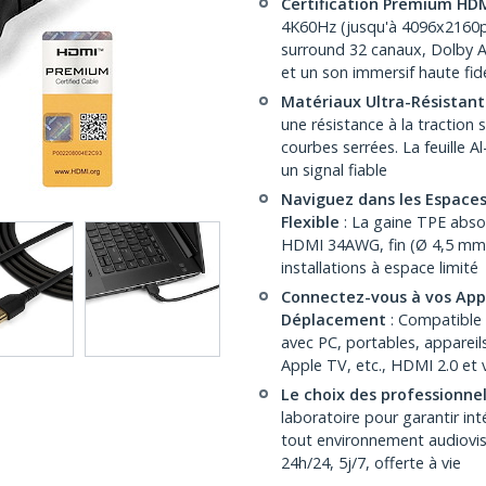
Certification Premium HDM
4K60Hz (jusqu'à 4096x2160p
surround 32 canaux, Dolby A
et un son immersif haute fidé
Matériaux Ultra-Résistant
une résistance à la traction 
courbes serrées. La feuille A
un signal fiable
Naviguez dans les Espaces
Flexible
: La gaine TPE abso
HDMI 34AWG, fin (Ø 4,5 mm),
installations à espace limité
Connectez-vous à vos Appa
Déplacement
: Compatible 
avec PC, portables, apparei
Apple TV, etc., HDMI 2.0 et 
Le choix des professionnel
laboratoire pour garantir int
tout environnement audiovisu
24h/24, 5j/7, offerte à vie