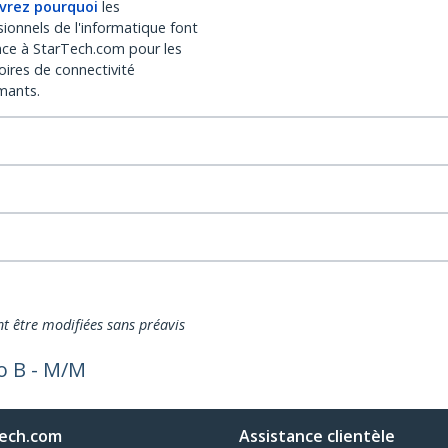
vrez pourquoi
les
sionnels de l'informatique font
nce à StarTech.com pour les
oires de connectivité
mants.
nt être modifiées sans préavis
o B - M/M
ech.com
Assistance clientèle