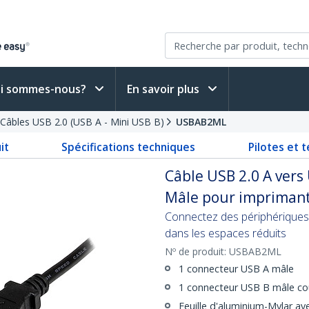
i sommes-nous?
En savoir plus
Câbles USB 2.0 (USB A - Mini USB B)
USBAB2ML
it
Spécifications techniques
Pilotes et 
Câble USB 2.0 A vers
Mâle pour imprimante
Connectez des périphériques U
dans les espaces réduits
Nº de produit:
USBAB2ML
1 connecteur USB A mâle
1 connecteur USB B mâle co
Feuille d'aluminium-Mylar av