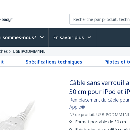
i sommes-nous?
En savoir plus
ches
USBIPODMM1NL
it
Spécifications techniques
Pilotes et 
Câble sans verrouilla
30 cm pour iPod et i
Remplacement du câble pour 
Apple®
Nº de produit:
USBIPODMM1NL
Format portable de 30 cm
Fabrication de qualité supér