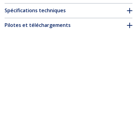
Spécifications techniques
Pilotes et téléchargements
FAQ & conformité
Accessoires
* L’apparence et les spécifications du produit peuvent être
modifiées sans préavis
Vous pourriez également aimer