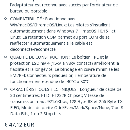
l'adaptateur est reconnu avec succès par l'ordinateur de
bureau ou portable
COMPATIBILITÉ : Fonctionne avec
Win/macOS/ChromeOS/Linux; Les pilotes s'installent
automatiquement dans Windows 7+, macOS 10.15+ et
Linux; La rétention COM permet au port COM de se
réaffecter automatiquement si le câble est
déconnecté/reconnecté
QUALITÉ DE CONSTRUCTION : Le boîtier TPE et la
protection ESD niv 4 (15kV air/8kV contact) améliorent la
fiabilité et la longévité; Le blindage en cuivre minimise les
EMI/RFI; Connecteurs plaqués or; Température de
fonctionnement étendue de -40°C à 80°C
CARACTÉRISTIQUES TECHNIQUES : Longueur de câble de
30 centimètres; FTDI FT232R Chipset; Vitesse de
transmission max : 921.6Kbps; 128 Byte RX et 256 Byte TX
FIFO; Modes de parité Odd/Even/Mark/Space/None; 7 ou 8
Data Bits; 1 ou 2 Stop bits
€
47,12
EUR