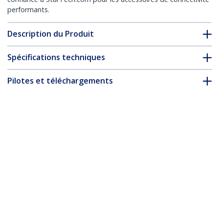
performants.
Description du Produit
Spécifications techniques
Pilotes et téléchargements
FAQ & conformité
Accessoires
* L’apparence et les spécifications du produit peuvent être
modifiées sans préavis
Vous pourriez également aimer