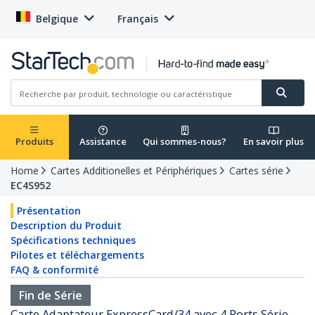
Belgique
Français
Produits
Assistance
Qui sommes-nous?
En savoir plus
Home
Cartes Additionelles et Périphériques
Cartes série
EC4S952
Présentation
Description du Produit
Spécifications techniques
Pilotes et téléchargements
FAQ & conformité
Fin de Série
Carte Adaptateur ExpressCard/34 avec 4 Ports Série