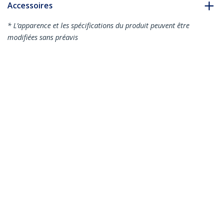
Accessoires
* L’apparence et les spécifications du produit peuvent être
modifiées sans préavis
Vous pourriez également aimer
ICUSB232PROC
Câble adaptateur
USB-C vers série DB9
ICUSB232V2
RS232 avec rétention
Câble Adaptateur
COM
USB vers RS232 DB9
Série à 1 Port de
43cm, Câble
Adaptateur USB à