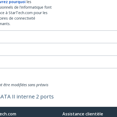
vrez pourquoi
les
sionnels de l'informatique font
nce à StarTech.com pour les
oires de connectivité
mants.
nt être modifiées sans préavis
ATA II interne 2 ports
ech.com
Assistance clientèle