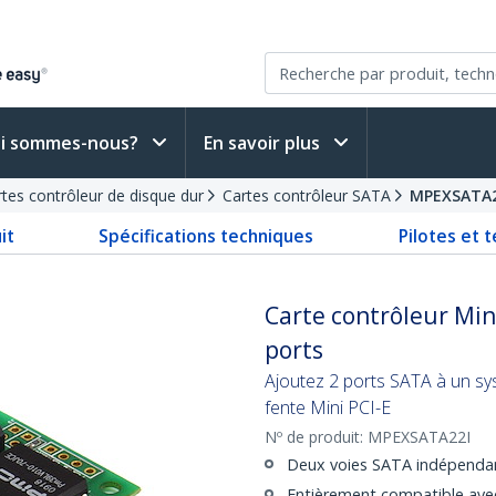
i sommes-nous?
En savoir plus
tes contrôleur de disque dur
Cartes contrôleur SATA
MPEXSATA2
it
Spécifications techniques
Pilotes et 
Carte contrôleur Mini
ports
Ajoutez 2 ports SATA à un sy
fente Mini PCI-E
Nº de produit:
MPEXSATA22I
Deux voies SATA indépenda
Entièrement compatible avec 