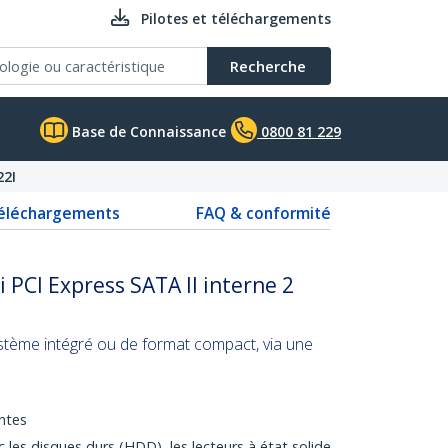
Pilotes et téléchargements
Recherche
Base de Connaissance
0800 81 229
2I
téléchargements
FAQ & conformité
 PCI Express SATA II interne 2
stème intégré ou de format compact, via une
ntes
les disques durs (HDD), les lecteurs à état solide