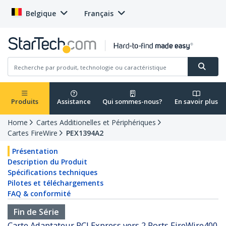
Belgique
Français
Produits
Assistance
Qui sommes-nous?
En savoir plus
Home
Cartes Additionelles et Périphériques
Cartes FireWire
PEX1394A2
Présentation
Description du Produit
Spécifications techniques
Pilotes et téléchargements
FAQ & conformité
Fin de Série
Carte Adaptateur PCI Express vers 2 Ports FireWire400