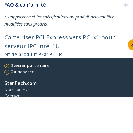
FAQ & conformité
* L’apparence et les spécifications du produit peuvent être
modifiées sans préavis
Carte riser PCI Express vers PCI x1 pour
serveur IPC Intel 1U
Nº de produit:
PEX1PCI1R
Devenir partenaire
Où acheter
StarTech.com
Nouveautés
Contact
À propos de nous
Carrières
Qualité et conformité
Blog
Assistance clientèle