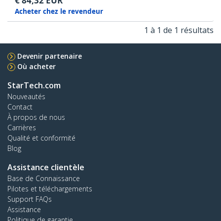
€
84,32
EUR
Acheter chez le revendeur
1 à 1 de 1 résultats
Devenir partenaire
Où acheter
StarTech.com
Nouveautés
Contact
À propos de nous
Carrières
Qualité et conformité
Blog
Assistance clientèle
Base de Connaissance
Pilotes et téléchargements
Support FAQs
Assistance
Politique de garantie