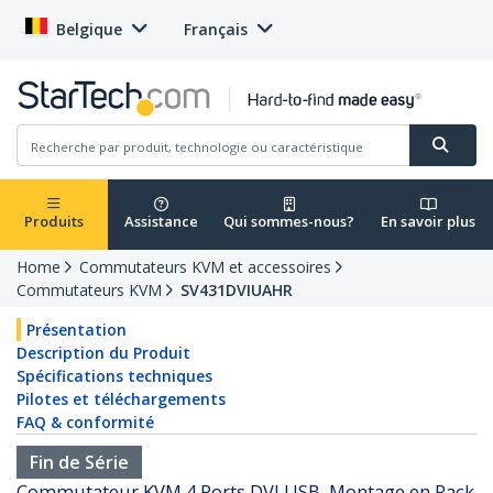
Belgique
Français
Produits
Assistance
Qui sommes-nous?
En savoir plus
Home
Commutateurs KVM et accessoires
Commutateurs KVM
SV431DVIUAHR
Présentation
Description du Produit
Spécifications techniques
Pilotes et téléchargements
FAQ & conformité
Fin de Série
Commutateur KVM 4 Ports DVI USB, Montage en Rack