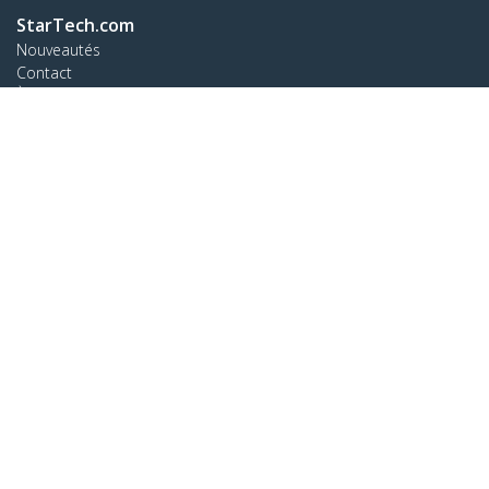
StarTech.com
Nouveautés
Contact
À propos de nous
Carrières
Qualité et conformité
Blog
Assistance clientèle
Base de Connaissance
Pilotes et téléchargements
Support FAQs
Assistance
Politique de garantie
Relier
StarTech.com Ltd.