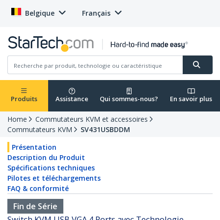
Belgique
Français
Produits
Assistance
Qui sommes-nous?
En savoir plus
Home
Commutateurs KVM et accessoires
Commutateurs KVM
SV431USBDDM
Présentation
Description du Produit
Spécifications techniques
Pilotes et téléchargements
FAQ & conformité
Fin de Série
Switch KVM USB VGA 4 Ports avec Technologie