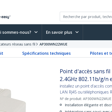
i sommes-nous?
En savoir plus
ateurs réseau sans fil
AP300WN22WUE
it
Spécifications techniques
Pilotes et 
Point d'accès sans fi
2.4GHz 802.11b/g/n 
installez un point d'accès co
LAN RJ45 ou téléphoniques RJ1
Nº de produit:
AP300WN22WUE
Installation élégante et dis
Intégration sans souci avec 