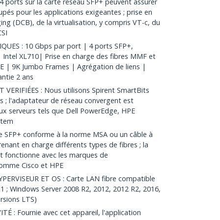
orts sur la carte réseau SFP+ peuvent assurer
pés pour les applications exigeantes ; prise en
ng (DCB), de la virtualisation, y compris VT-c, du
CSI
ES : 10 Gbps par port | 4 ports SFP+,
Intel XL710| Prise en charge des fibres MMF et
E | 9K Jumbo Frames | Agrégation de liens |
antie 2 ans
RIFIÉES : Nous utilisons Spirent SmartBits
s ; l'adaptateur de réseau convergent est
aux serveurs tels que Dell PowerEdge, HPE
stem
le SFP+ conforme à la norme MSA ou un câble à
nant en charge différents types de fibres ; la
et fonctionne avec les marques de
 comme Cisco et HPE
RVISEUR ET OS : Carte LAN fibre compatible
11 ; Windows Server 2008 R2, 2012, 2012 R2, 2016,
ersions LTS)
: Fournie avec cet appareil, l'application