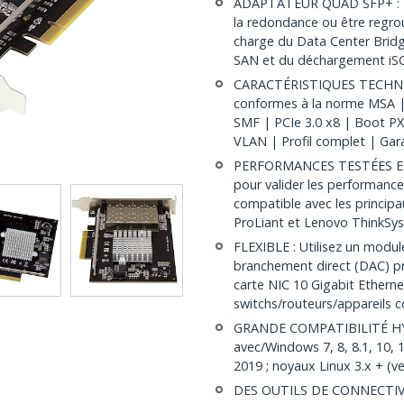
ADAPTATEUR QUAD SFP+ : 4 p
la redondance ou être regrou
charge du Data Center Bridgi
SAN et du déchargement iS
CARACTÉRISTIQUES TECHNIQU
conformes à la norme MSA | 
SMF | PCIe 3.0 x8 | Boot PX
VLAN | Profil complet | Gar
PERFORMANCES TESTÉES ET VE
pour valider les performance
compatible avec les princip
ProLiant et Lenovo ThinkSy
FLEXIBLE : Utilisez un modu
branchement direct (DAC) pre
carte NIC 10 Gigabit Ethern
switchs/routeurs/appareils
GRANDE COMPATIBILITÉ HYPE
avec/Windows 7, 8, 8.1, 10, 
2019 ; noyaux Linux 3.x + (v
DES OUTILS DE CONNECTIVITÉ 