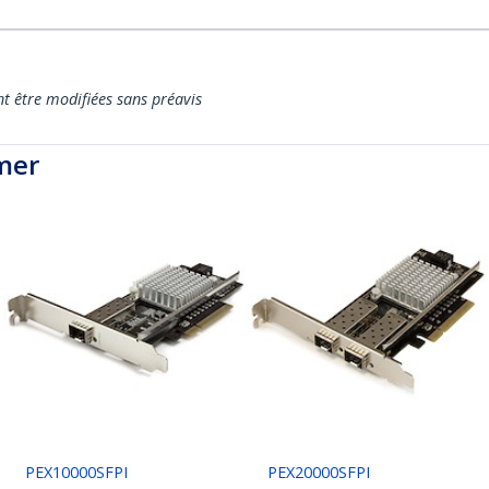
nt être modifiées sans préavis
mer
PEX10000SFPI
PEX20000SFPI