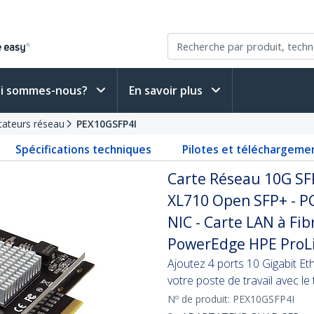
i sommes-nous?
En savoir plus
tateurs réseau
PEX10GSFP4I
Spécifications techniques
Pilotes et téléchargeme
Carte Réseau 10G SFP
XL710 Open SFP+ - PC
NIC - Carte LAN à Fi
PowerEdge HPE ProL
Ajoutez 4 ports 10 Gigabit Et
votre poste de travail avec l
Nº de produit:
PEX10GSFP4I