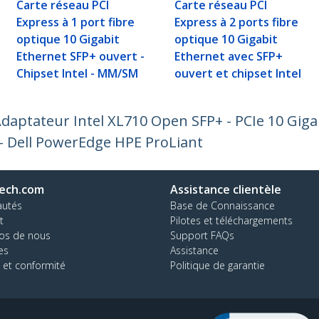
Carte réseau PCI
Carte réseau PCI
Express à 1 port fibre
Express à 2 ports fibre
optique 10 Gigabit
optique 10 Gigabit
Ethernet SFP+ ouvert -
Ethernet avec SFP+
Chipset Intel - MM/SM
ouvert et chipset Intel
Adaptateur Intel XL710 Open SFP+ - PCIe 10 Giga
 - Dell PowerEdge HPE ProLiant
ech.com
Assistance clientèle
autés
Base de Connaissance
t
Pilotes et téléchargements
os de nous
Support FAQs
es
Assistance
 et conformité
Politique de garantie