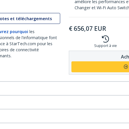
améliore les performances et 
Changer et Wi-Fi Auto Switc
lotes et téléchargements
€
656,07
EUR
vrez pourquoi
les
sionnels de l'informatique font
nce à StarTech.com pour les
Support à vie
oires de connectivité
mants.
Ach