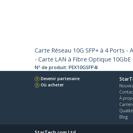
Carte Réseau 10G SFP+ à 4 Ports - 
- Carte LAN à Fibre Optique 10GbE
Nº de produit:
PEX10GSFP4I
Devenir partenaire
StarT
Où acheter
Nouve
Contac
À prop
Carrièr
Qualité
Blog
StarTech.com Ltd.