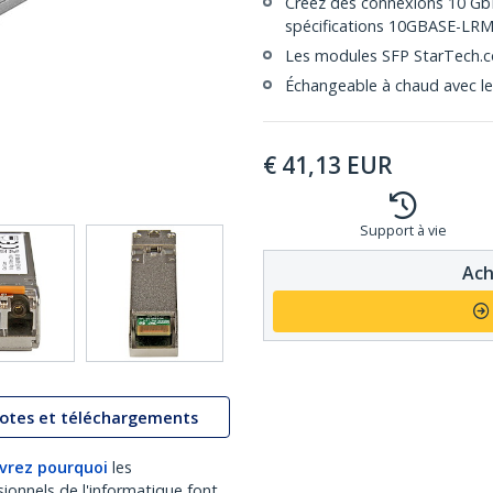
Créez des connexions 10 Gb
spécifications 10GBASE-LR
Les modules SFP StarTech.co
Échangeable à chaud avec le
€
41,13
EUR
Support à vie
Ach
lotes et téléchargements
vrez pourquoi
les
sionnels de l'informatique font