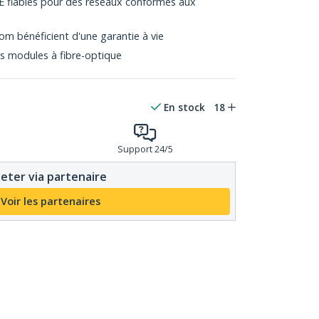
E fiables pour des réseaux conformes aux
M
m bénéficient d'une garantie à vie
s modules à fibre-optique
En stock
18
Support 24/5
eter via partenaire
Voir les partenaires