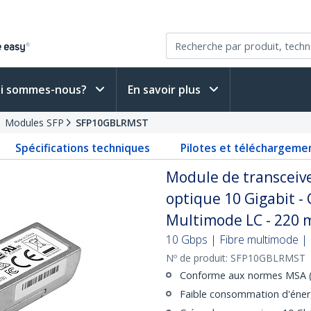
i sommes-nous?
En savoir plus
Modules SFP
SFP10GBLRMST
Spécifications techniques
Pilotes et téléchargeme
Module de transceiv
optique 10 Gigabit 
Multimode LC - 220 
10 Gbps | Fibre multimode | 
Nº de produit:
SFP10GBLRMST
Conforme aux normes MSA (
Faible consommation d'éner