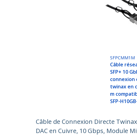
SFPCMM1M
Câble résea
SFP+ 10 Gb
connexion 
twinax en c
m compatib
SFP-H10GB
Câble de Connexion Directe Twina
DAC en Cuivre, 10 Gbps, Module M