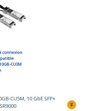
à connexion
patible
H10GB-CU3M
m
H10GB-CU5M, 10 GbE SFP+
ASR9000