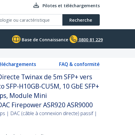
Pilotes et téléchargements
Recherche
Base de Connaissance
0800 81 229
téléchargements
FAQ & conformité
Directe Twinax de 5m SFP+ vers
co SFP-H10GB-CU5M, 10 GbE SFP+
ps, Module Mini
DAC Firepower ASR920 ASR9000
ps | DAC (câble à connexion directe) passif |