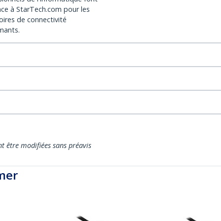
nce à StarTech.com pour les
oires de connectivité
mants.
nt être modifiées sans préavis
mer