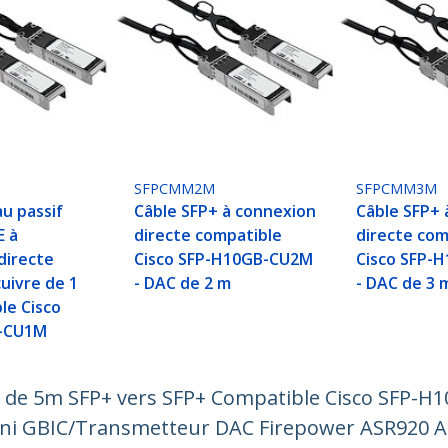
SFPCMM2M
SFPCMM3M
u passif
Câble SFP+ à connexion
Câble SFP+ 
E à
directe compatible
directe com
directe
Cisco SFP-H10GB-CU2M
Cisco SFP-
uivre de 1
- DAC de 2 m
- DAC de 3 
le Cisco
-CU1M
x de 5m SFP+ vers SFP+ Compatible Cisco SFP-
ini GBIC/Transmetteur DAC Firepower ASR920 