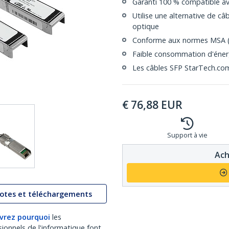
Garanti 100 % compatible av
Utilise une alternative de c
optique
Conforme aux normes MSA (
Faible consommation d'éner
Les câbles SFP StarTech.com 
€
76,88
EUR
Support à vie
Ach
lotes et téléchargements
vrez pourquoi
les
sionnels de l'informatique font