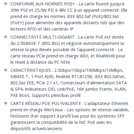
CONFORME AUX NORMES POE+ : La carte fournit jusqu'à
30W PSE et 25,5W PD à 48V CC à un appareil connecté. Elle
prend en charge les normes IEEE 802.3af (PoE)/802.3at
(PoE+) pour alimenter des appareils distants tels que des
lecteurs RFID et des caméras IP
CONNECTIVITÉ MULTI-GIGABIT : La carte PoE est dotée
du 2.5GBASE-T (802.3bz) et négocie automatiquement la
vitesse la plus élevée possible de l'appareil connecté - La
carte réseau PCIe prend en charge WOL et RealWoW pour
le réveil à distance du PC hôte
CARACTÉRISTIQUES : 2.5Gbps/1Gbps/100Mbps/10Mbps,
NBASE-T, 1 Port RJ45, Realtek RTL8125B, IEEE 802.3af/at,
802.3az EEE, PCIe 2.1 x1, Connecteurs d'alimentation SATA
& SP4, Indicateurs DEL Link/PoE, 16K Jumbo Frame, VLAN,
PXE Boot, Supports plein/bas profil
CARTE RÉSEAU POE POLYVALENTE : L'adaptateur Ethernet
prend en charge Win/Linux - Les options de vitesse variable,
l'inclusion d'un support à profil bas pour les systèmes SFF
garantissent la compatibilité de la NIC PoE avec les
dispositifs actuels/anciens