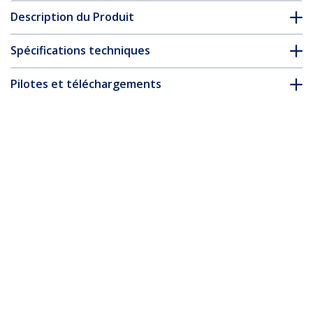
Description du Produit
Spécifications techniques
Pilotes et téléchargements
FAQ & conformité
Accessoires
* L’apparence et les spécifications du produit peuvent être
modifiées sans préavis
Vous pourriez également aimer