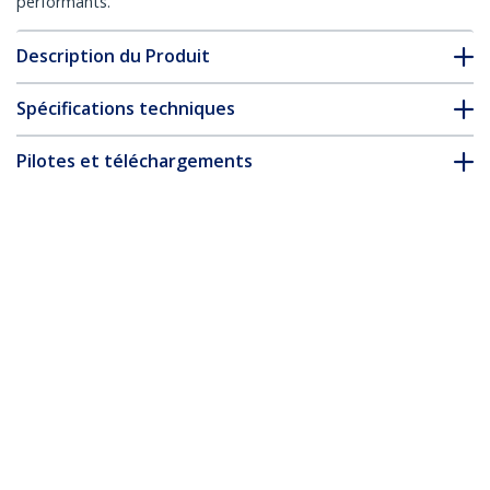
performants.
Description du Produit
Spécifications techniques
Pilotes et téléchargements
FAQ & conformité
* L’apparence et les spécifications du produit peuvent être
modifiées sans préavis
Vous pourriez également aimer