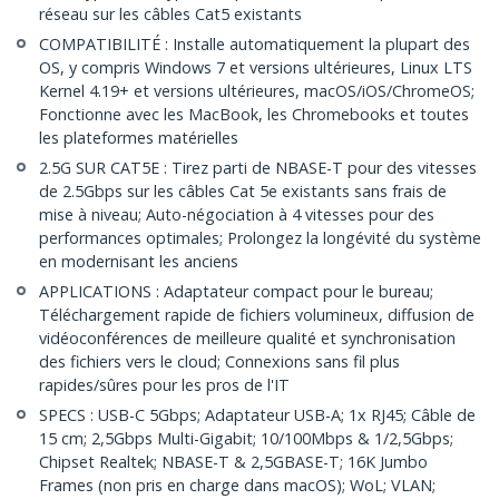
réseau sur les câbles Cat5 existants
COMPATIBILITÉ : Installe automatiquement la plupart des
OS, y compris Windows 7 et versions ultérieures, Linux LTS
Kernel 4.19+ et versions ultérieures, macOS/iOS/ChromeOS;
Fonctionne avec les MacBook, les Chromebooks et toutes
les plateformes matérielles
2.5G SUR CAT5E : Tirez parti de NBASE-T pour des vitesses
de 2.5Gbps sur les câbles Cat 5e existants sans frais de
mise à niveau; Auto-négociation à 4 vitesses pour des
performances optimales; Prolongez la longévité du système
en modernisant les anciens
APPLICATIONS : Adaptateur compact pour le bureau;
Téléchargement rapide de fichiers volumineux, diffusion de
vidéoconférences de meilleure qualité et synchronisation
des fichiers vers le cloud; Connexions sans fil plus
rapides/sûres pour les pros de l'IT
SPECS : USB-C 5Gbps; Adaptateur USB-A; 1x RJ45; Câble de
15 cm; 2,5Gbps Multi-Gigabit; 10/100Mbps & 1/2,5Gbps;
Chipset Realtek; NBASE-T & 2,5GBASE-T; 16K Jumbo
Frames (non pris en charge dans macOS); WoL; VLAN;